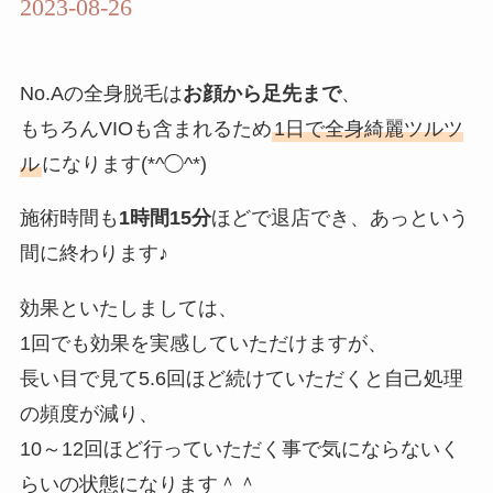
2023-08-26
No.Aの全身脱毛は
お顔から足先まで
、
もちろんVIOも含まれるため
1日で全身綺麗ツルツ
ル
になります(*^◯^*)
施術時間も
1時間15分
ほどで退店でき、あっという
間に終わります♪
効果といたしましては、
1回でも効果を実感していただけますが、
長い目で見て5.6回ほど続けていただくと自己処理
の頻度が減り、
10～12回ほど行っていただく事で気にならないく
らいの状態になります＾＾